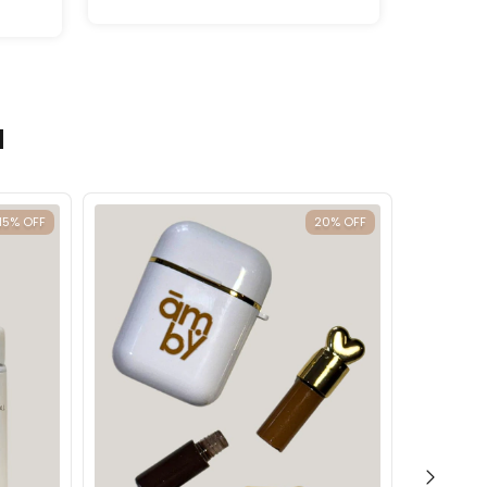
u
15
%
OFF
20
%
OFF