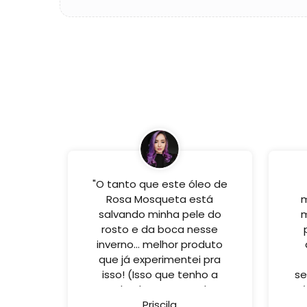
"O tanto que este óleo de
Rosa Mosqueta está
salvando minha pele do
m
rosto e da boca nesse
inverno... melhor produto
que já experimentei pra
isso! (Isso que tenho a
se
pele oleosa, mas ele
Aí
hidrata sem deixar oleoso
Priscila
qu