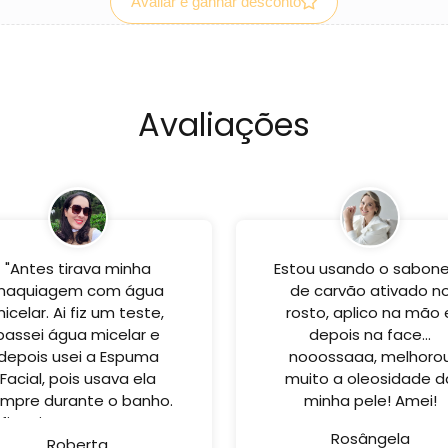
Avaliar e ganhar desconto
Avaliações
"Antes tirava minha
Estou usando o sabon
maquiagem com água
de carvão ativado n
icelar. Ai fiz um teste,
rosto, aplico na mão 
passei água micelar e
depois na face...
depois usei a Espuma
nooossaaa, melhoro
Facial, pois usava ela
muito a oleosidade d
mpre durante o banho.
minha pele! Amei!
 fiquei surpresa, porque
Rosângela
ando fui usar a espuma
Roberta