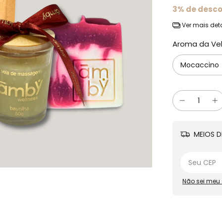
3% de desc
Ver mais det
Aroma da Ve
MEIOS D
Não sei meu