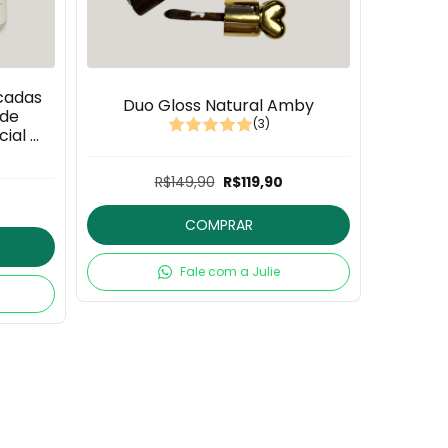
ecadas
Duo Gloss Natural Amby
Kit Ve
 de
(3)
ial 7
R$149,90
R$119,90
COMPRAR
Fale com a Julie