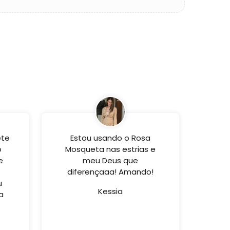
ete
Estou usando o Rosa
o
Mosqueta nas estrias e
e
meu Deus que
diferençaaa! Amando!
u
Kessia
a