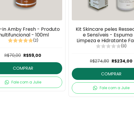
-in Amby Fresh - Produto
Kit Skincare peles Ress
ultifuncional - 100ml
e Sensíveis - Espuma
Limpeza e Hidratante Fac
(2)
em 1
(0)
R$70,00
R$59,00
R$274,80
R$234,00
COMPRAR
COMPRAR
Fale com a Julie
Fale com a Julie