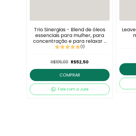
eles -
Trio Sinergias - Blend de óleos
Leave
o Rosa
essenciais para mulher, para
m
ro
concentração e para relaxar -
3x10ml
(1)
0
R$105,00
R$52,50
COMPRAR
Fale com a Julie