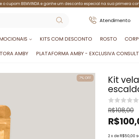
ize o cupom BEMVINDA e ganhe um desconto especial na sua primeira c
Atendimento
MOCIONAIS
KITS COM DESCONTO
ROSTO
CORP
LTORA AMBY
PLATAFORMA AMBY - EXCLUSIVA CONSULT
Kit ve
7
%
OFF
escald
R$108,00
R$100,
2
x de
R$50,00
s