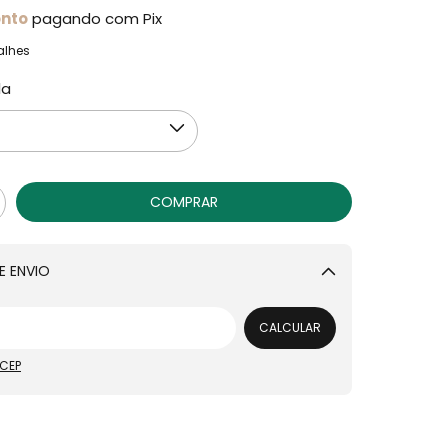
onto
pagando com Pix
alhes
la
E ENVIO
Alterar CEP
CALCULAR
 CEP