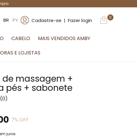
ompra
0
BR
PY
Cadastre-se
|
Fazer login
O
CABELO
MAIS VENDIDOS AMBY
ORAS E LOJISTAS
la de massagem +
a pés + sabonete
(0)
00
7
% OFF
em juros