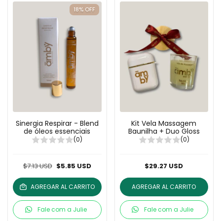
18
%
OFF
Sinergia Respirar - Blend
Kit Vela Massagem
de óleos essenciais
Baunilha + Duo Gloss
(0)
(0)
$7.13 USD
$5.85 USD
$29.27 USD
AGREGAR AL CARRITO
AGREGAR AL CARRITO
Fale com a Julie
Fale com a Julie