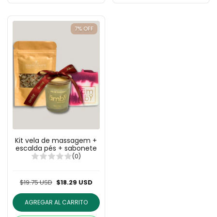
7
%
OFF
Kit vela de massagem +
escalda pés + sabonete
(0)
$19.75 USD
$18.29 USD
AGREGAR AL CARRITO