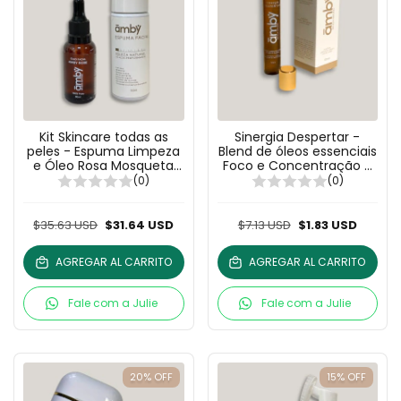
Kit Skincare todas as
Sinergia Despertar -
peles - Espuma Limpeza
Blend de óleos essenciais
e Óleo Rosa Mosqueta
Foco e Concentração -
100% puro
10ml
(0)
(0)
$35.63 USD
$31.64 USD
$7.13 USD
$1.83 USD
AGREGAR AL CARRITO
AGREGAR AL CARRITO
Fale com a Julie
Fale com a Julie
20
%
OFF
15
%
OFF