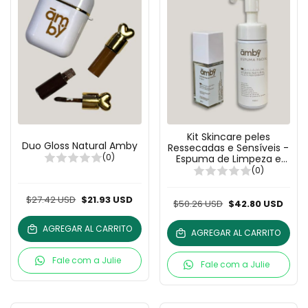
Kit Skincare peles
Duo Gloss Natural Amby
Ressecadas e Sensíveis -
(0)
Espuma de Limpeza e
Hidratante Facial 7 em 1
(0)
$27.42 USD
$21.93 USD
$50.26 USD
$42.80 USD
AGREGAR AL CARRITO
AGREGAR AL CARRITO
Fale com a Julie
Fale com a Julie