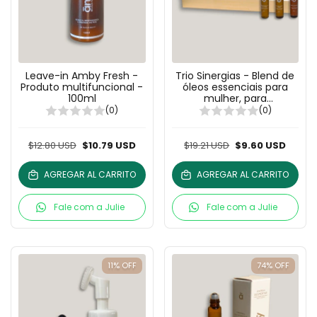
Leave-in Amby Fresh -
Trio Sinergias - Blend de
Produto multifuncional -
óleos essenciais para
100ml
mulher, para
concentração e para
(0)
(0)
relaxar - 3x10ml
$12.80 USD
$10.79 USD
$19.21 USD
$9.60 USD
AGREGAR AL CARRITO
AGREGAR AL CARRITO
Fale com a Julie
Fale com a Julie
11
%
OFF
74
%
OFF