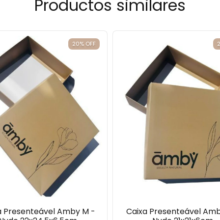
Productos similares
20
%
OFF
a Presenteável Amby M -
Caixa Presenteável Amb