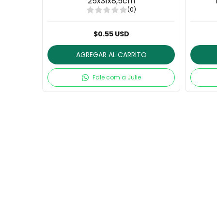
25x31x8,5cm
(0)
$0.55 USD
AGREGAR AL CARRITO
Fale com a Julie