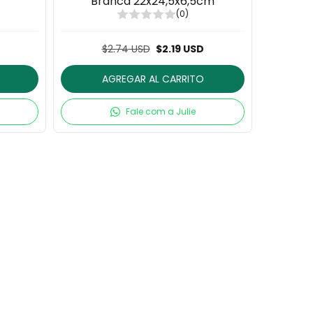
Branca 22x24,5x6,5cm
(0)
$2.74 USD
$2.19 USD
AGREGAR AL CARRITO
Fale com a Julie