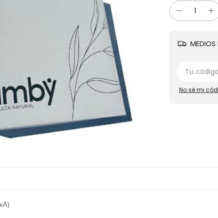
MEDIOS 
No sé mi cód
xA)