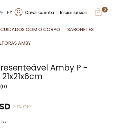
0
BR
PY
Crear cuenta
|
Iniciar sesión
CUIDADOS COM O CORPO
SABONETES
LTORAS AMBY
Presenteável Amby P -
 21x21x6cm
(0)
USD
20
% OFF
lles