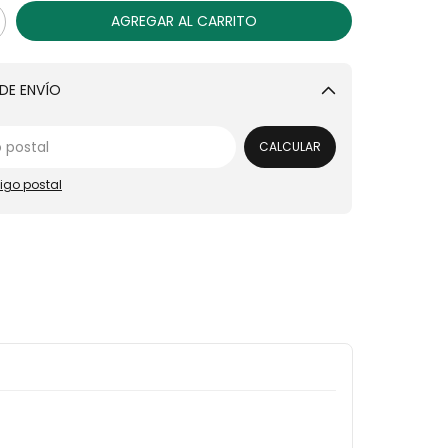
DE ENVÍO
Cambiar CP
CALCULAR
igo postal