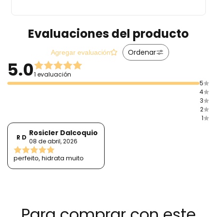
Evaluaciones del producto
Ordenar
Agregar evaluación
5.0
1 evaluación
5
4
3
2
1
Rosicler Dalcoquio
R D
08 de abril, 2026
perfeito, hidrata muito
Para comprar con este