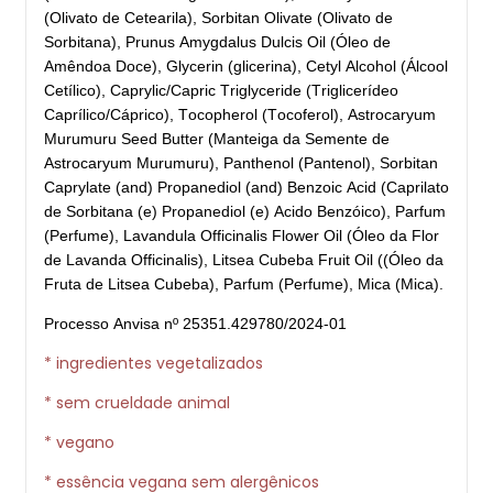
(Olivato de Cetearila), Sorbitan Olivate (Olivato de
Sorbitana), Prunus Amygdalus Dulcis Oil (Óleo de
Amêndoa Doce), Glycerin (glicerina), Cetyl Alcohol (Álcool
Cetílico), Caprylic/Capric Triglyceride (Triglicerídeo
Caprílico/Cáprico), Tocopherol (Tocoferol), Astrocaryum
Murumuru Seed Butter (Manteiga da Semente de
Astrocaryum Murumuru), Panthenol (Pantenol),
Sorbitan
Caprylate (and) Propanediol (and) Benzoic Acid (Caprilato
de Sorbitana (e) Propanediol (e) Acido Benzóico), Parfum
(Perfume), Lavandula Officinalis Flower Oil (Óleo da Flor
de Lavanda Officinalis), Litsea Cubeba Fruit Oil ((Óleo da
Fruta de Litsea Cubeba), Parfum (Perfume), Mica (Mica).
Processo Anvisa nº 25351.429780/2024-01
* ingredientes vegetalizados
* sem crueldade animal
* vegano
* essência vegana sem alergênicos