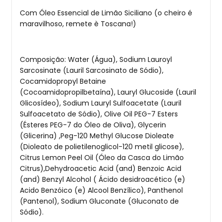
Com Óleo Essencial de Limão Siciliano (o cheiro é
maravilhoso, remete è Toscana!)
Composição: Water (Água), Sodium Lauroyl
Sarcosinate (Lauril Sarcosinato de Sódio),
Cocamidopropyl Betaine
(Cocoamidopropilbetaína), Lauryl Glucoside (Lauril
Glicosídeo), Sodium Lauryl Sulfoacetate (Lauril
Sulfoacetato de Sódio), Olive Oil PEG-7 Esters
(Ésteres PEG-7 do Óleo de Oliva), Glycerin
(Glicerina) ,Peg-120 Methyl Glucose Dioleate
(Dioleato de polietilenoglicol-120 metil glicose),
Citrus Lemon Peel Oil (Óleo da Casca do Limão
Citrus),Dehydroacetic Acid (and) Benzoic Acid
(and) Benzyl Alcohol ( Ácido desidroacético (e)
Acido Benzóico (e) Alcool Benzílico), Panthenol
(Pantenol), Sodium Gluconate (Gluconato de
Sódio).