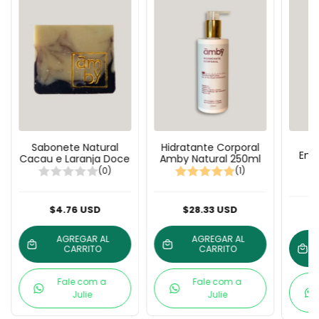
Sabonete Natural
Hidratante Corporal
Ene
Cacau e Laranja Doce
Amby Natural 250ml
(0)
(1)
$4.76 USD
$28.33 USD
AGREGAR AL
AGREGAR AL
CARRITO
CARRITO
Fale com a
Fale com a
Julie
Julie